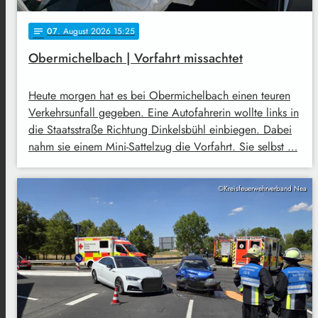
07
. August 2026 15:25
notes
Obermichelbach | Vorfahrt missachtet
Heute morgen hat es bei Obermichelbach einen teuren
Verkehrsunfall gegeben. Eine Autofahrerin wollte links in
die Staatsstraße Richtung Dinkelsbühl einbiegen. Dabei
nahm sie einem Mini-Sattelzug die Vorfahrt. Sie selbst …
©Kreisfeuerwehrverband Nea