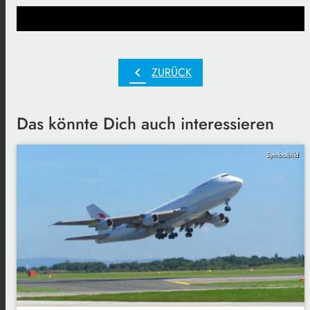
chevron_left
ZURÜCK
Das könnte Dich auch interessieren
Symbolbild