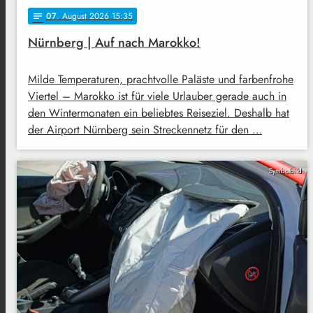
07
. August 2026 15:35
notes
Nürnberg | Auf nach Marokko!
Milde Temperaturen, prachtvolle Paläste und farbenfrohe
Viertel – Marokko ist für viele Urlauber gerade auch in
den Wintermonaten ein beliebtes Reiseziel. Deshalb hat
der Airport Nürnberg sein Streckennetz für den …
Symbolbild